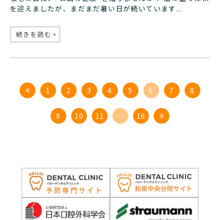
を迎えましたが、まだまだ暑い日が続いています...
»
続きを読む
1
2
3
4
5
6
7
8
9
10
11
…
16