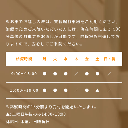
※お車でお越しの際は、東長堀駐車場をご利用ください。
治療のためご来院いただいた方には、滞在時間に応じて30
分単位の駐車券をお渡しが可能です。駐輪場も完備してお
りますので、安心してご来院ください。
診療時間
月
火
水
木
金
土
日・祝
9:00～13:00
●
●
●
／
●
●
／
15:00～19:00
●
●
●
／
●
▲
／
※診察時間の15分前より受付を開始いたします。
▲: 土曜日午後のみ14:00~18:00
休診日: 木曜、日曜祝日