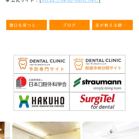
🌐 公式サイト：[
https://hello-dent.net/
]
健口を保つと得られる主なメリットについて
ブログ
舌が教える健康サイン