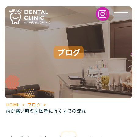
歯
が
痛
い
時
の
歯
ブログ
医
者
に
行
く
ま
で
の
HOME
>
ブログ
>
流
歯が痛い時の歯医者に行くまでの流れ
れ