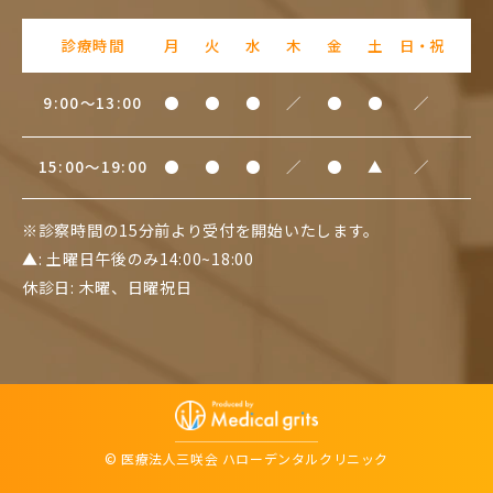
診療時間
月
火
水
木
金
土
日・祝
9:00～13:00
●
●
●
／
●
●
／
15:00～19:00
●
●
●
／
●
▲
／
※診察時間の15分前より受付を開始いたします。
▲: 土曜日午後のみ14:00~18:00
休診日: 木曜、日曜祝日
© 医療法人三咲会 ハローデンタルクリニック