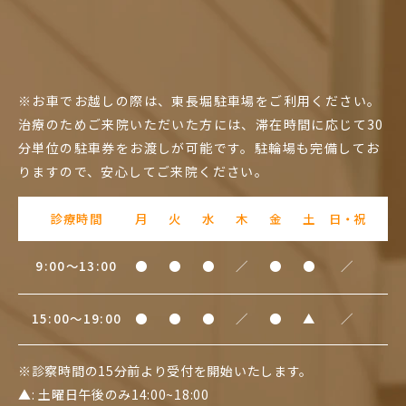
※お車でお越しの際は、東長堀駐車場をご利用ください。
治療のためご来院いただいた方には、滞在時間に応じて30
分単位の駐車券をお渡しが可能です。駐輪場も完備してお
りますので、安心してご来院ください。
診療時間
月
火
水
木
金
土
日・祝
9:00～13:00
●
●
●
／
●
●
／
15:00～19:00
●
●
●
／
●
▲
／
※診察時間の15分前より受付を開始いたします。
▲: 土曜日午後のみ14:00~18:00