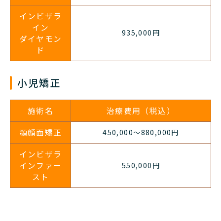
インビザラ
イン
935,000円
ダイヤモン
ド
小児矯正
施術名
治療費用（税込）
顎顔面矯正
450,000
～
880,000
円
インビザラ
インファー
550,000
円
スト