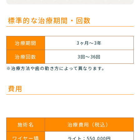
標準的な治療期間・回数
治療期間
3
ヶ月～
3
年
治療回数
3
回～
36
回
※
治療方法や歯の動き方によって異なります。
費用
施術名
治療費用（税込）
ワイヤー矯
ライト：550,000円