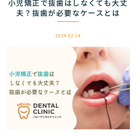
小児矯正で抜歯はしなくても大丈
要
な
夫？抜歯が必要なケースとは
ケ
ー
ス
と
2024.02.14
は