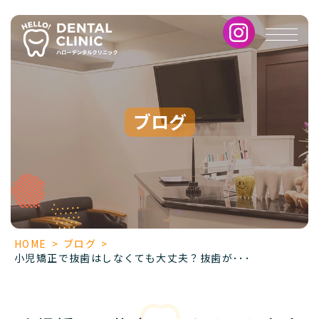
小
児
矯
正
で
抜
歯
ブログ
は
し
な
く
て
も
大
丈
HOME
>
ブログ
>
夫？
小児矯正で抜歯はしなくても大丈夫？抜歯が･･･
抜
歯
が
必