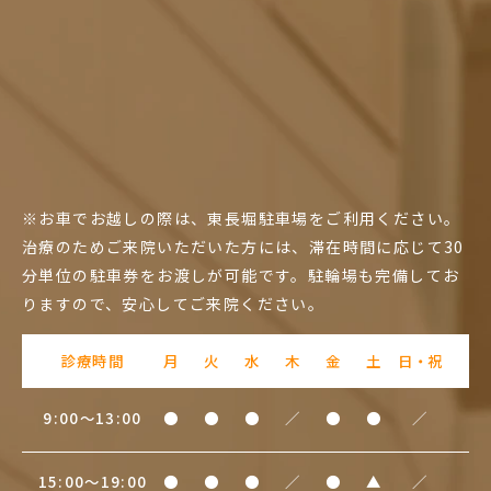
※お車でお越しの際は、東長堀駐車場をご利用ください。
治療のためご来院いただいた方には、滞在時間に応じて30
分単位の駐車券をお渡しが可能です。駐輪場も完備してお
りますので、安心してご来院ください。
診療時間
月
火
水
木
金
土
日・祝
9:00～13:00
●
●
●
／
●
●
／
15:00～19:00
●
●
●
／
●
▲
／