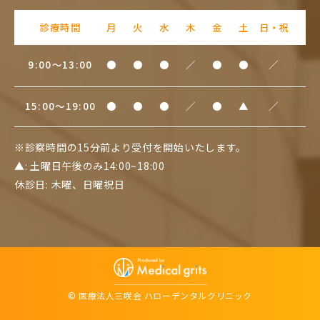
診療時間
月
火
水
木
金
土
日・祝
9:00～13:00
●
●
●
／
●
●
／
15:00～19:00
●
●
●
／
●
▲
／
※診察時間の15分前より受付を開始いたします。
▲: 土曜日午後のみ14:00~18:00
休診日: 木曜、日曜祝日
© 医療法人三咲会 ハローデンタルクリニック