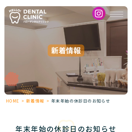
年
末
年
始
の
休
診
新着情報
日
の
お
知
ら
せ
HOME
>
新着情報
>
年末年始の休診日のお知らせ
年末年始の休診日のお知らせ