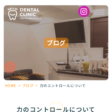
力
の
コ
ン
ト
ロ
ー
ブログ
ル
に
つ
い
て
HOME
>
ブログ
>
力のコントロールについて
力のコントロールについて