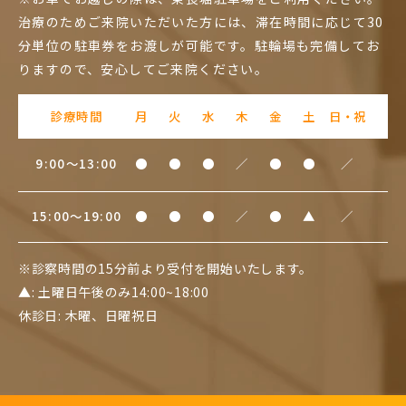
治療のためご来院いただいた方には、滞在時間に応じて30
分単位の駐車券をお渡しが可能です。駐輪場も完備してお
りますので、安心してご来院ください。
診療時間
月
火
水
木
金
土
日・祝
9:00～13:00
●
●
●
／
●
●
／
15:00～19:00
●
●
●
／
●
▲
／
※診察時間の15分前より受付を開始いたします。
▲: 土曜日午後のみ14:00~18:00
休診日: 木曜、日曜祝日