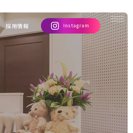
大
Instagram
採用情報
人
に
な
っ
て
か
ら
で
も
遅
く
な
い！
歯
列