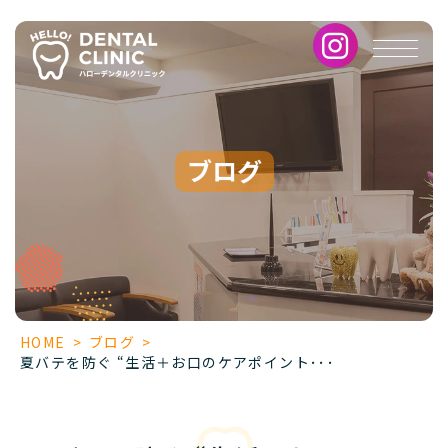
夏
バ
テ
を
防
ぐ
“生
ブログ
活
＋
お
口
の
ケ
ア
ポ
HOME
>
ブログ
>
イ
夏バテを防ぐ “生活＋お口のケアポイント･･･
ン
ト”