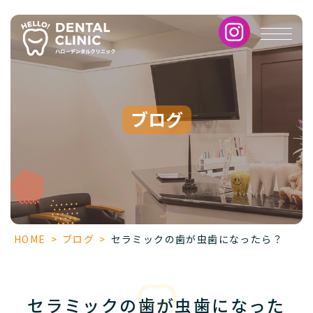
セ
ラ
ミ
ッ
ク
の
歯
ブログ
が
虫
歯
に
な
っ
た
ら？
HOME
>
ブログ
>
セラミックの歯が虫歯になったら？
セラミックの歯が虫歯になった