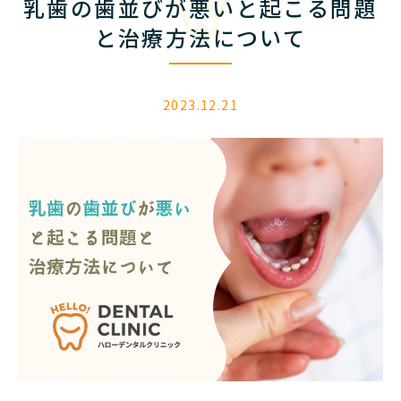
乳歯の歯並びが悪いと起こる問題
に
つ
と治療方法について
い
て
2023.12.21