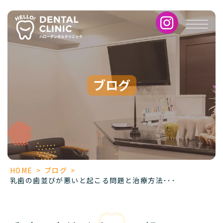
乳
歯
の
歯
並
び
が
ブログ
悪
い
と
起
こ
る
問
題
HOME
>
ブログ
>
と
乳歯の歯並びが悪いと起こる問題と治療方法･･･
治
療
方
法