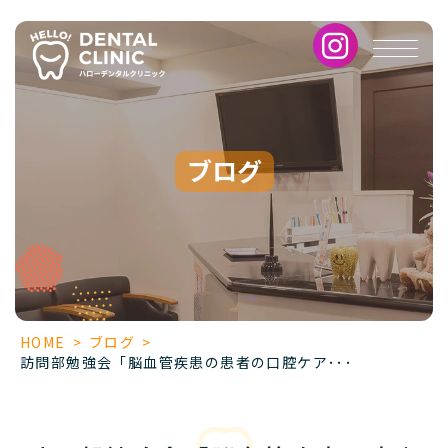
訪
問
部
勉
強
会
「脳
ブログ
血
管
疾
患
の
患
者
の
HOME
>
ブログ
>
口
訪問部勉強会「脳血管疾患の患者の口腔ケア･･･
腔
ケ
ア
と