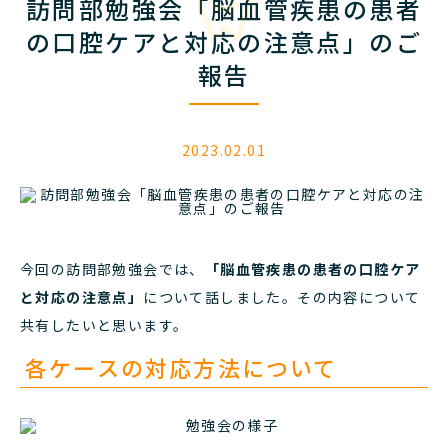
訪問部勉強会「脳血管疾患の患者
対
応
の口腔ケアと対応の注意点」のご
の
報告
注
意
点」
の
2023.02.01
ご
報
告
今回の訪問部勉強会では、
「脳血管疾患の患者の口腔ケア
と対応の注意点」
について話しました。その内容について
共有したいと思います。
各ケースの対応方法について