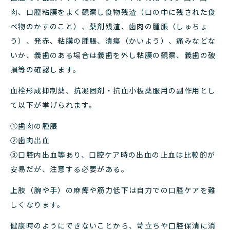
肉、口腔粘膜をよく観察し食物残渣（口の中に残された食
べ物のかすのこと）、薬剤残渣、歯肉の腫脹（しゅちょ
う）、発赤、粘膜の腫脹、潰瘍（かいよう）、痛みなどな
いか、義歯のある場合は義歯を外し粘膜の観察、義歯の破
損等の確認します。
血栓形成抑制薬、抗凝固剤・抗血小板薬服用の副作用とし
て以下が挙げられます。
①歯肉の腫脹
②歯肉出血
③口腔内出血等あり、口腔ケア時の出血の止血は比較的が
安易だが、注意する必要がある。
上肢（腕や手）の麻痺や筋力低下は自力での口腔ケアを難
しくなります。
健康時のようにできないことから、苛立ちや口腔保清に消