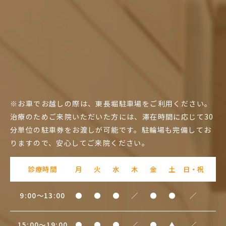
※お車でお越しの際は、東長堀駐車場をご利用ください。
治療のためご来院いただいた方には、滞在時間に応じて30
分単位の駐車券をお渡しが可能です。駐輪場も完備してお
りますので、安心してご来院ください。
診療時間
月
火
水
木
金
土
日・祝
9:00～13:00
●
●
●
／
●
●
／
15:00～19:00
●
●
●
／
●
▲
／